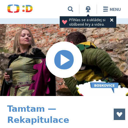
MENU
Přihlas se a ukládej si 
oblíbené hry a videa.
Tamtam —
Rekapitulace