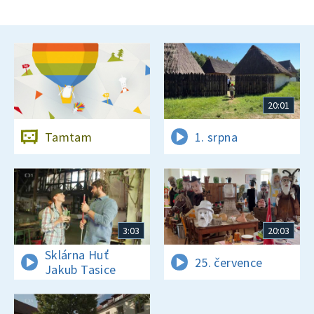
20:01
Tamtam
1. srpna
3:03
20:03
Sklárna Huť
25. července
Jakub Tasice