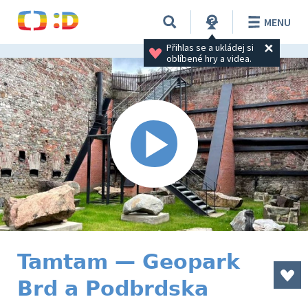
MENU
Přihlas se a ukládej si 
oblíbené hry a videa.
Tamtam — Geopark
Brd a Podbrdska