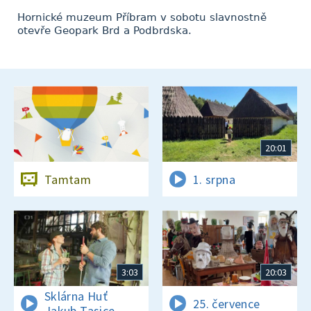
Hornické muzeum Příbram v sobotu slavnostně
otevře Geopark Brd a Podbrdska.
20:01
Tamtam
1. srpna
3:03
20:03
Sklárna Huť
25. července
Jakub Tasice