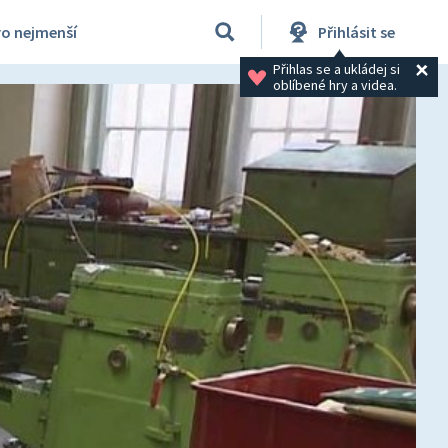
ro nejmenší
Přihlásit se
Přihlas se a ukládej si 
oblíbené hry a videa.