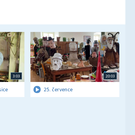
3:03
20:03
sice
25. července