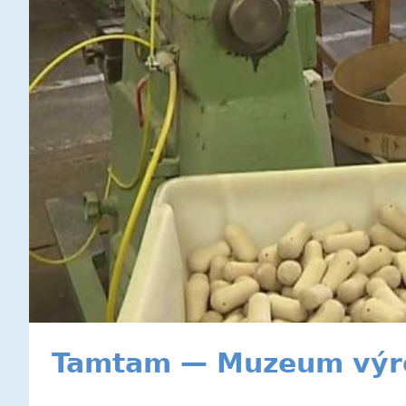
Tamtam — Muzeum výro