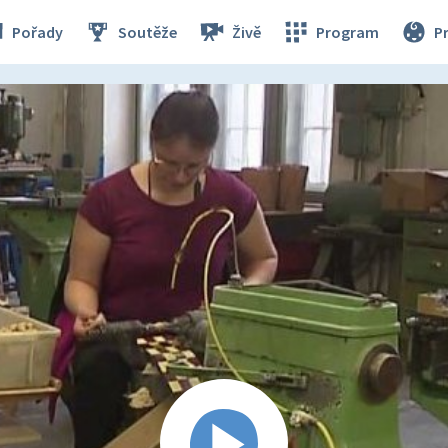
Pořady
Soutěže
Živě
Program
P