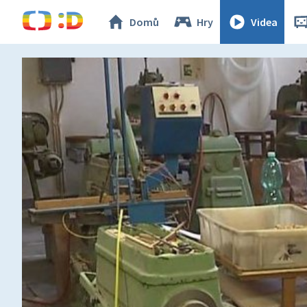
Domů
Hry
Videa