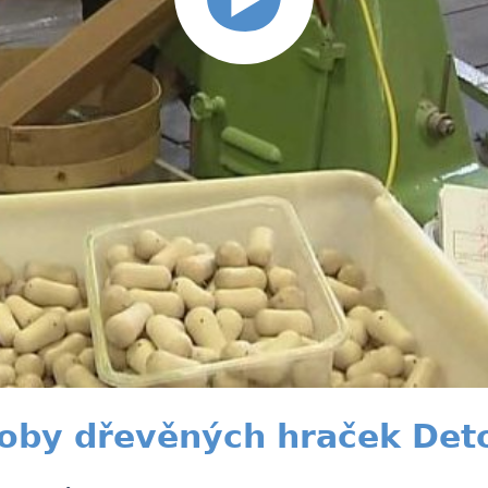
by dřevěných hraček Det