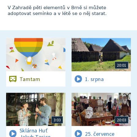
V Zahradě pěti elementů v Brně si můžete
adoptovat semínko a v létě se o něj starat.
20:01
Tamtam
1. srpna
3:03
20:03
Sklárna Huť
25. července
Jakub Tasice