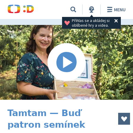
MENU
Přihlas se a ukládej si 
oblíbené hry a videa.
Tamtam — Buď
patron semínek