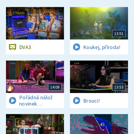
13:51
DVA3
Koukej, příroda!
14:08
13:53
Pořádná nálož
Brouci!
novinek
a zajímavostí