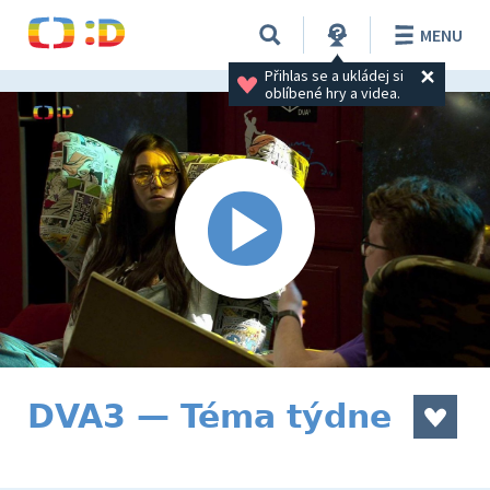
MENU
Přihlas se a ukládej si 
oblíbené hry a videa.
DVA3 — Téma týdne