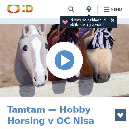
MENU
Přihlas se a ukládej si 
oblíbené hry a videa.
Tamtam — Hobby
Horsing v OC Nisa