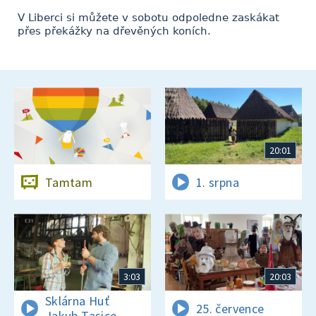
V Liberci si můžete v sobotu odpoledne zaskákat
přes překážky na dřevěných koních.
20:01
Tamtam
1. srpna
3:03
20:03
Sklárna Huť
25. července
Jakub Tasice