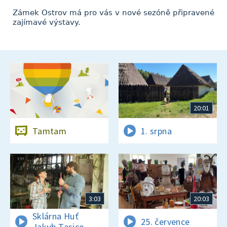
Zámek Ostrov má pro vás v nové sezóně připravené
zajímavé výstavy.
20:01
Tamtam
1. srpna
3:03
20:03
Sklárna Huť
25. července
Jakub Tasice