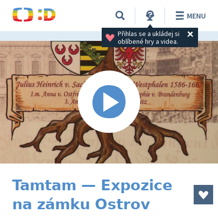
MENU
Přihlas se a ukládej si 
oblíbené hry a videa.
Tamtam — Expozice
na zámku Ostrov