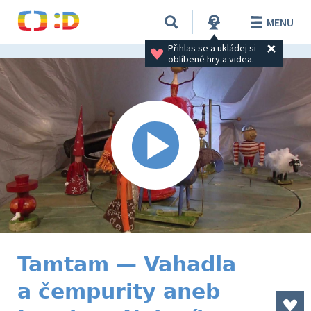
MENU
Přihlas se a ukládej si 
oblíbené hry a videa.
Tamtam — Vahadla
a čempurity aneb