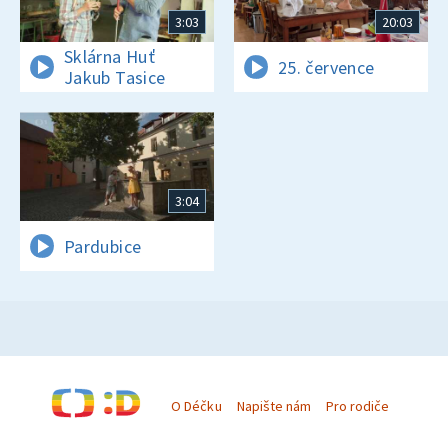
3:03
20:03
Sklárna Huť
25. července
Jakub Tasice
3:04
Pardubice
O Déčku
Napište nám
Pro rodiče