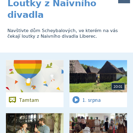
Loutky z Naivního
divadla
Navštivte dům Scheybalových, ve kterém na vás
čekají loutky z Naivního divadla Liberec.
20:01
Tamtam
1. srpna