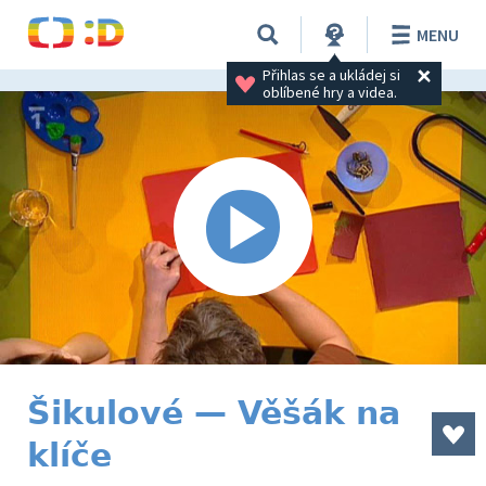
MENU
Přihlas se a ukládej si 
oblíbené hry a videa.
Šikulové — Věšák na
klíče