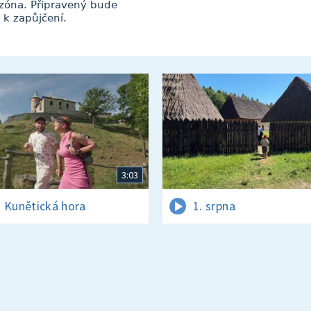
ezóna. Připravený bude
 k zapůjčení.
3:03
 Kunětická hora
1. srpna