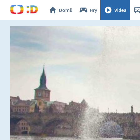
Domů
Hry
Videa