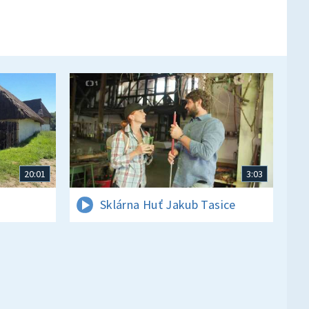
20:01
3:03
Sklárna Huť Jakub Tasice