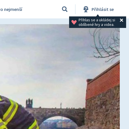
ro nejmenší
Přihlásit se
Přihlas se a ukládej si 
oblíbené hry a videa.