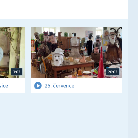
3:03
20:03
sice
25. července