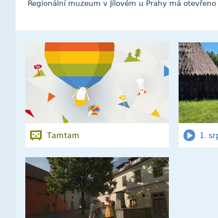
Regionální muzeum v Jílovém u Prahy má otevřeno 
Tamtam
1. s