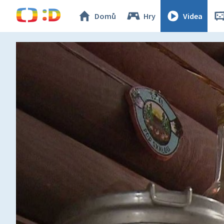
Domů
Hry
Videa