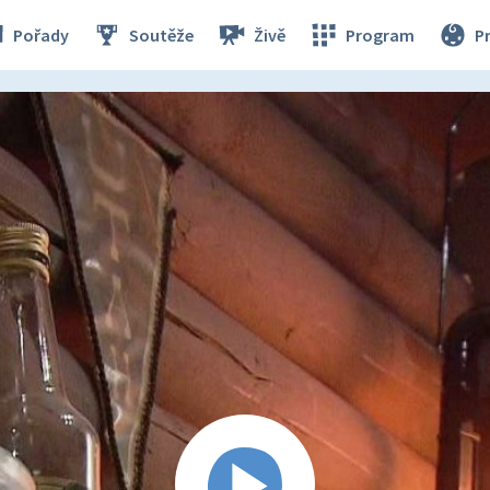
Pořady
Soutěže
Živě
Program
P