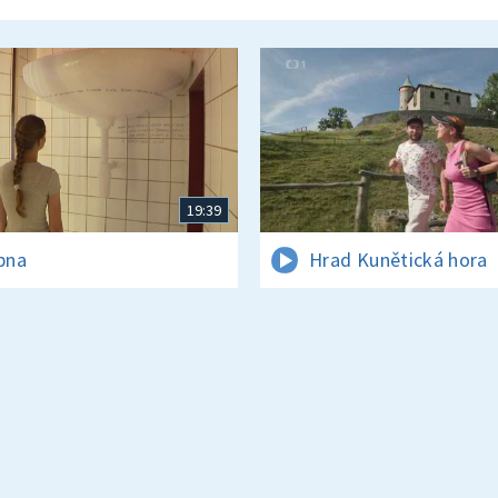
19:39
rpna
Hrad Kunětická hora