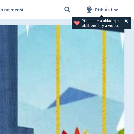
ro nejmenší
Přihlásit se
Přihlas se a ukládej si 
oblíbené hry a videa.