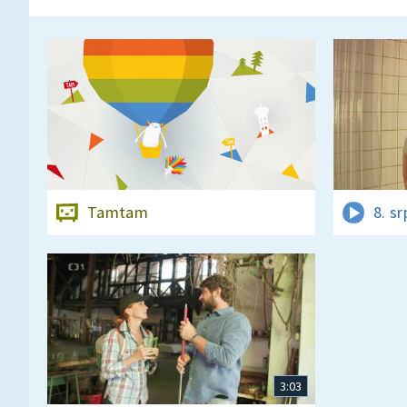
Tamtam
8. s
3:03