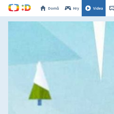
Domů
Hry
Videa