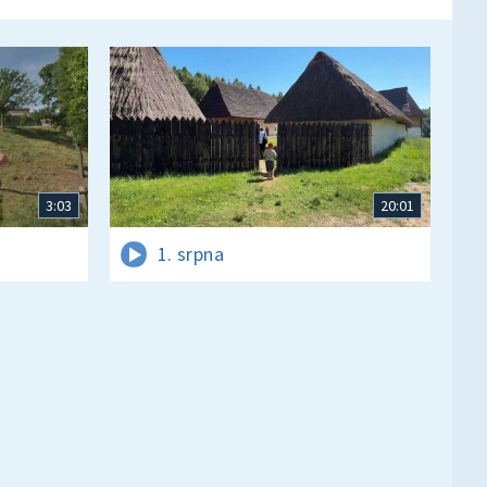
3:03
20:01
1. srpna