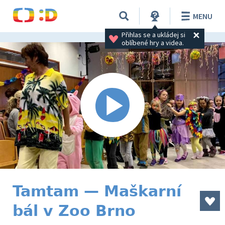
MENU
Přihlas se a ukládej si 
oblíbené hry a videa.
Tamtam — Maškarní
bál v Zoo Brno