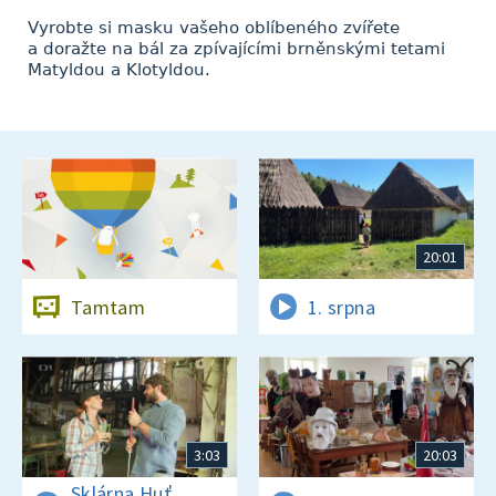
Vyrobte si masku vašeho oblíbeného zvířete
a doražte na bál za zpívajícími brněnskými tetami
Matyldou a Klotyldou.
20:01
Tamtam
1. srpna
3:03
20:03
Sklárna Huť