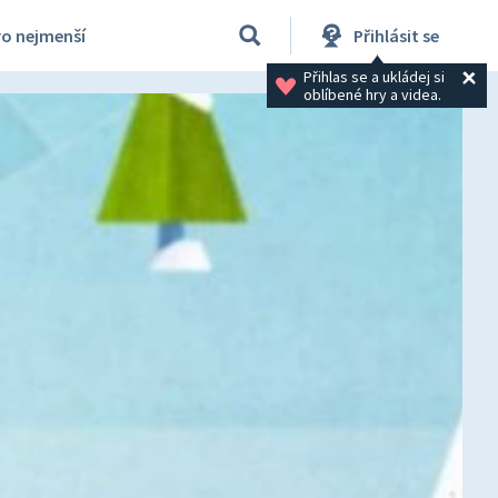
ro nejmenší
Přihlásit se
Přihlas se a ukládej si 
oblíbené hry a videa.