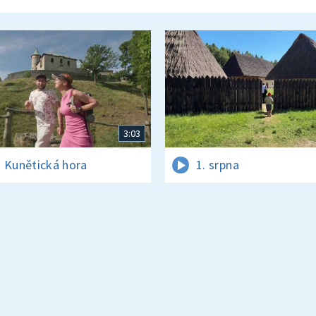
3:03
 Kunětická hora
1. srpna