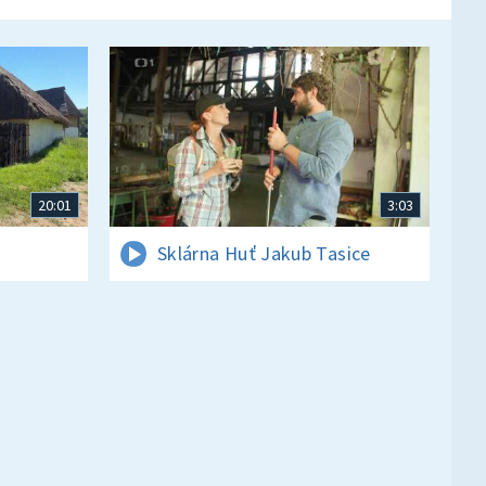
20:01
3:03
Sklárna Huť Jakub Tasice