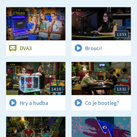
13:53
DVA3
Brouci!
14:10
13:31
Hry a hudba
Co je bootleg?