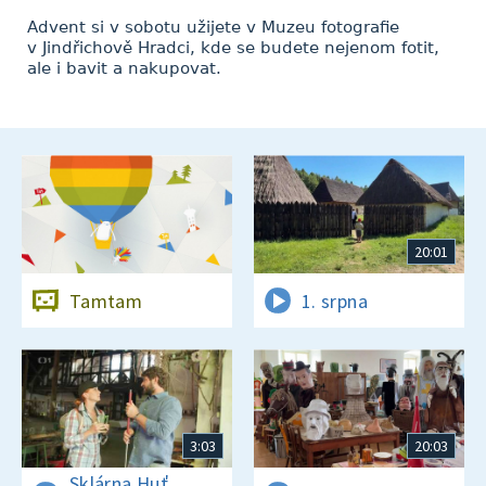
Advent si v sobotu užijete v Muzeu fotografie
v Jindřichově Hradci, kde se budete nejenom fotit,
ale i bavit a nakupovat.
20:01
Tamtam
1. srpna
3:03
20:03
Sklárna Huť