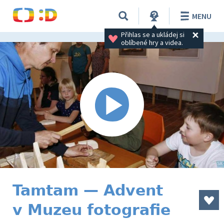
MENU
Přihlas se a ukládej si 
oblíbené hry a videa.
Tamtam — Advent
v Muzeu fotografie