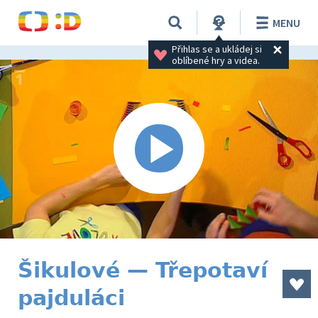
MENU
Přihlas se a ukládej si 
oblíbené hry a videa.
Šikulové — Třepotaví
pajduláci