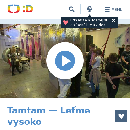
MENU
Přihlas se a ukládej si 
oblíbené hry a videa.
Tamtam — Leťme
vysoko