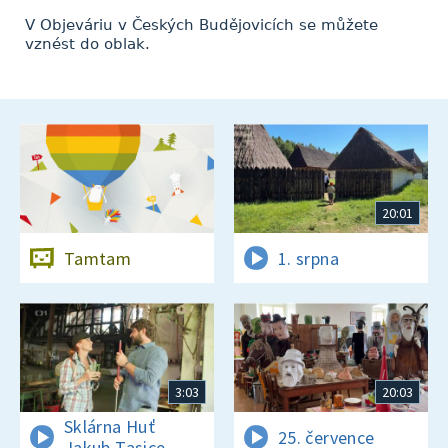
V Objeváriu v Českých Budějovicích se můžete
vznést do oblak.
20:01
Tamtam
1. srpna
3:03
20:03
Sklárna Huť
25. července
Jakub Tasice