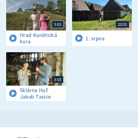
3:03
20:01
Hrad Kunětická
1. srpna
hora
3:03
Sklárna Huť
Jakub Tasice