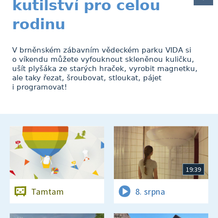
kutilství pro celou
rodinu
V brněnském zábavním vědeckém parku VIDA si
o víkendu můžete vyfouknout skleněnou kuličku,
ušít plyšáka ze starých hraček, vyrobit magnetku,
ale taky řezat, šroubovat, stloukat, pájet
i programovat!
19:39
Tamtam
8. srpna