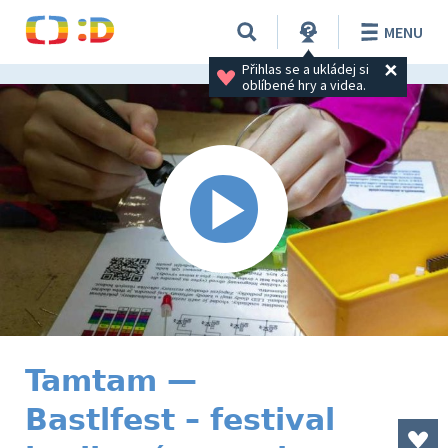
MENU
Přihlas se a ukládej si 
oblíbené hry a videa.
Tamtam —
Bastlfest – festival