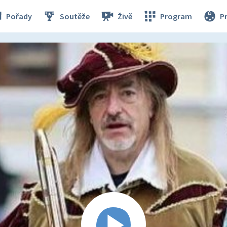
Pořady
Soutěže
Živě
Program
P