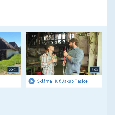
20:01
3:03
Sklárna Huť Jakub Tasice