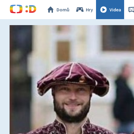
Domů
Hry
Videa