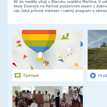
Až do neděle vítají v Blansku svatého Martina. V s
školy Dvorská na Pochod podzimním lesem s dobro
vás čeká průvod městem i nabitý program v záme
Tamtam
Hrad