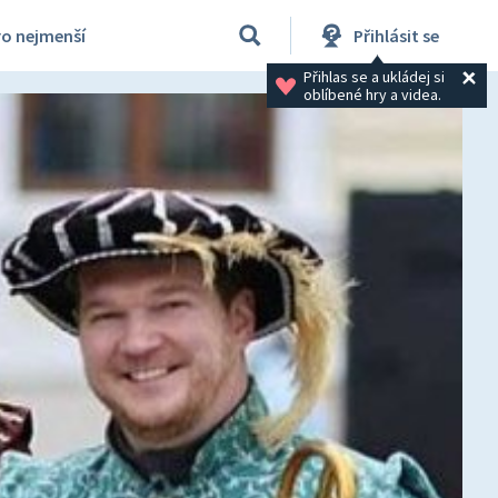
ro nejmenší
Přihlásit se
Přihlas se a ukládej si 
oblíbené hry a videa.