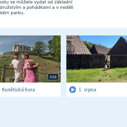
obotu se můžete vydat od základní
družstvím a pohádkami a v neděli
ckém parku.
3:03
 Kunětická hora
1. srpna