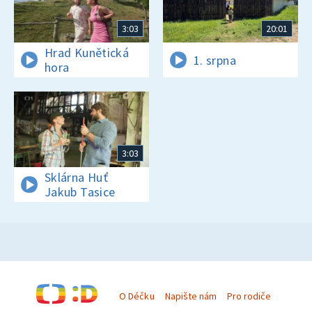
3:03
20:01
Hrad Kunětická
1. srpna
hora
3:03
Sklárna Huť
Jakub Tasice
O Déčku
Napište nám
Pro rodiče