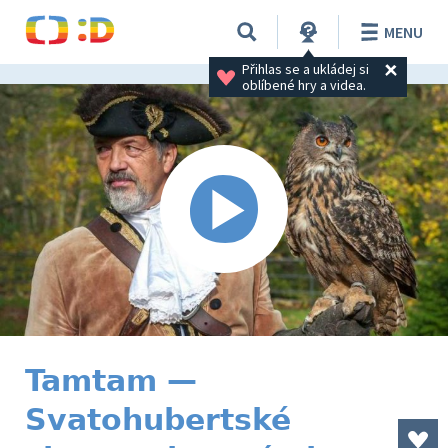
MENU
Přihlas se a ukládej si 
oblíbené hry a videa.
Tamtam —
Svatohubertské