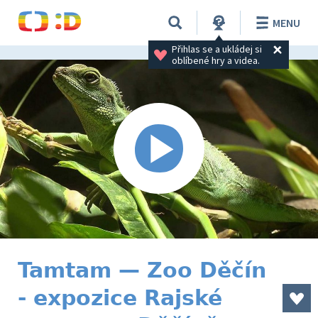
MENU
Přihlas se a ukládej si 
oblíbené hry a videa.
Tamtam — Zoo Děčín
- expozice Rajské