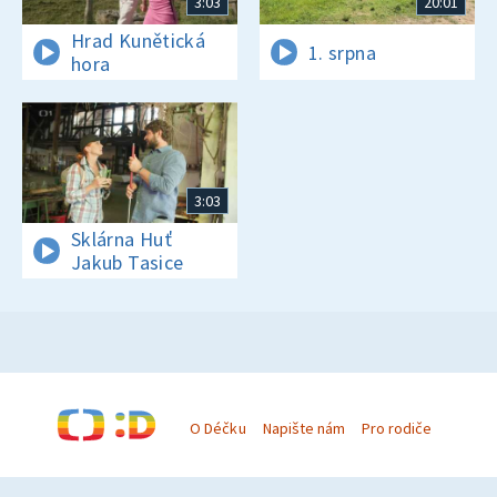
3:03
20:01
Hrad Kunětická
1. srpna
hora
3:03
Sklárna Huť
Jakub Tasice
O Déčku
Napište nám
Pro rodiče
© Česká televize 1996–2026
O cookies na Déčku