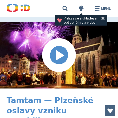
MENU
Přihlas se a ukládej si 
oblíbené hry a videa.
Tamtam — Plzeňské
oslavy vzniku