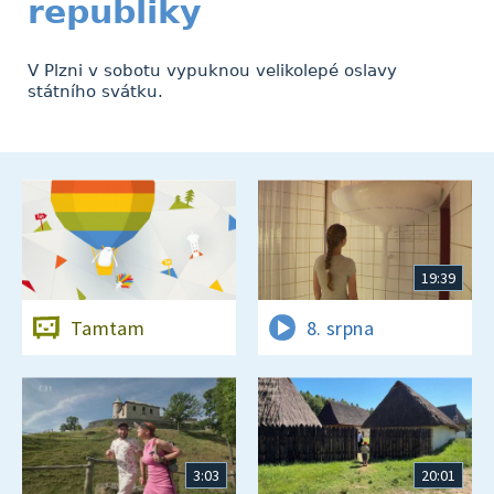
republiky
V Plzni v sobotu vypuknou velikolepé oslavy
státního svátku.
19:39
Tamtam
8. srpna
3:03
20:01