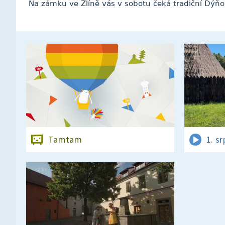
Na zámku ve Zlíně vás v sobotu čeká tradiční Dýňo
Tamtam
1. s