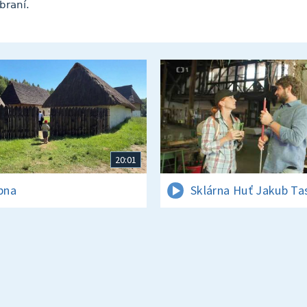
braní.
20:01
rpna
Sklárna Huť Jakub Ta