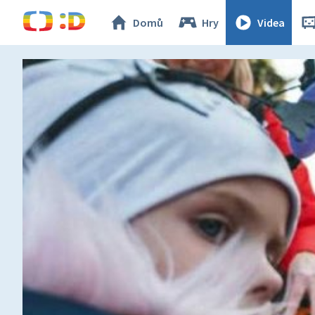
Domů
Hry
Videa