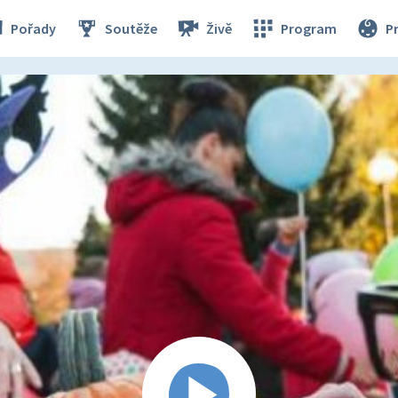
Pořady
Soutěže
Živě
Program
P