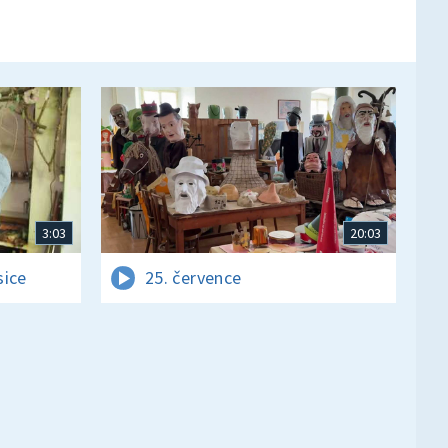
3:03
20:03
sice
25. července