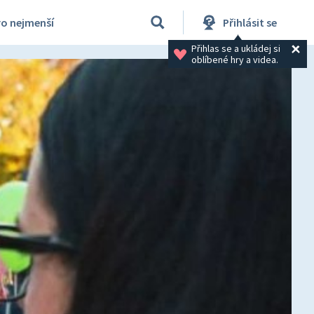
ro nejmenší
Přihlásit se
Přihlas se a ukládej si 
oblíbené hry a videa.