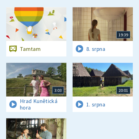
19:39
Tamtam
8. srpna
3:03
20:01
Hrad Kunětická
1. srpna
hora