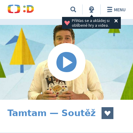
MENU
Přihlas se a ukládej si 
oblíbené hry a videa.
Tamtam — Soutěž