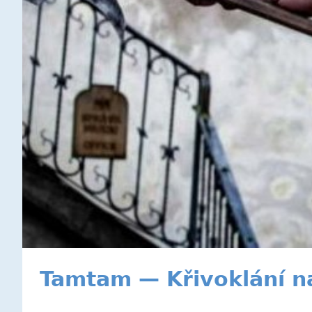
Tamtam — Křivoklání na