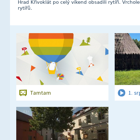
Hrad Křivoklát po celý víkend obsadili rytíři. Vrch
rytířů.
Tamtam
1. s