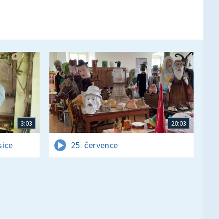
3:03
20:03
sice
25. července