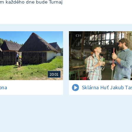
olem každého dne bude Turnaj
20:01
rpna
Sklárna Huť Jakub Ta