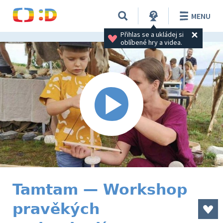
MENU
Přihlas se a ukládej si 
oblíbené hry a videa.
Tamtam — Workshop
pravěkých