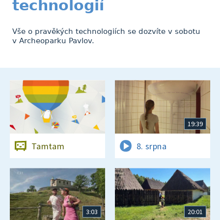
technologií
Vše o pravěkých technologiích se dozvíte v sobotu
v Archeoparku Pavlov.
19:39
Tamtam
8. srpna
3:03
20:01