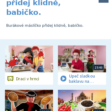
přidej klidně,
babičko.
Burákové máslíčko přidej klidně, babičko.
19:46
Upeč sladkou
Draci v hrnci
baklavu na
tureckou oslavu