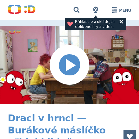
MENU
Přihlas se a ukládej si 
oblíbené hry a videa.
Draci v hrnci —
Burákové máslíčko