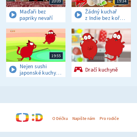
20:09
19:34
Maďaři bez
Žádný kuchař
papriky nevaří
z Indie bez koření
nežije!
19:55
Nejen sushi
Dračí kuchyně
japonské kuchyni
sluší
O Déčku
Napište nám
Pro rodiče
© Česká televize 1996–2026
O cookies na Déčku