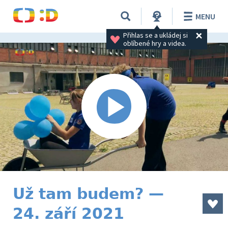
MENU
Přihlas se a ukládej si 
oblíbené hry a videa.
Už tam budem? —
24. září 2021