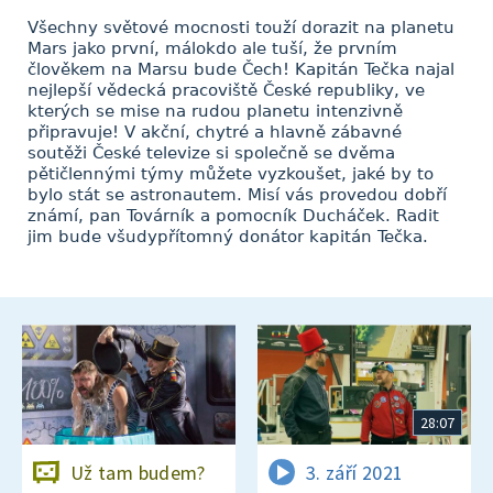
Všechny světové mocnosti touží dorazit na planetu
Mars jako první, málokdo ale tuší, že prvním
člověkem na Marsu bude Čech! Kapitán Tečka najal
nejlepší vědecká pracoviště České republiky, ve
kterých se mise na rudou planetu intenzivně
připravuje! V akční, chytré a hlavně zábavné
soutěži České televize si společně se dvěma
pětičlennými týmy můžete vyzkoušet, jaké by to
bylo stát se astronautem. Misí vás provedou dobří
známí, pan Továrník a pomocník Ducháček. Radit
jim bude všudypřítomný donátor kapitán Tečka.
28:07
Už tam budem?
3. září 2021