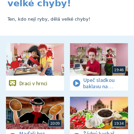
velké chyby!
Ten, kdo nejí ryby, dělá velké chyby!
19:46
Upeč sladkou
Draci v hrnci
baklavu na
tureckou oslavu
20:09
19:34
Maďaři bez
Žádný kuchař