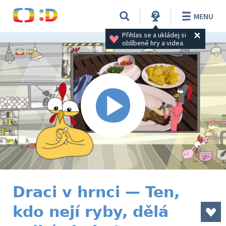
MENU
Přihlas se a ukládej si 
oblíbené hry a videa.
Draci v hrnci — Ten,
kdo nejí ryby, dělá