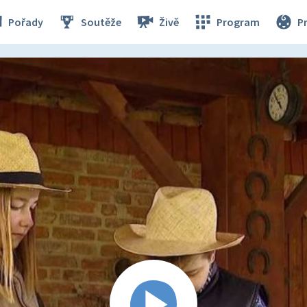
Pořady
Soutěže
Živě
Program
P