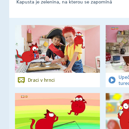
Kapusta je zelenina, na kterou se zapomíná
Upeč
Draci v hrnci
ture