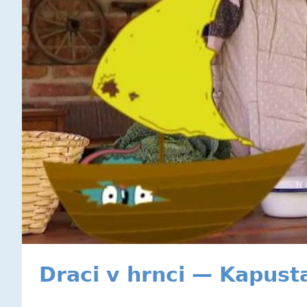
Draci v hrnci — Kapust