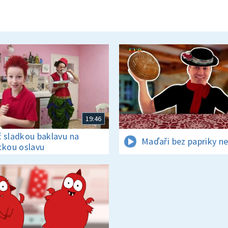
19:46
 sladkou baklavu na
Maďaři bez papriky ne
ckou oslavu