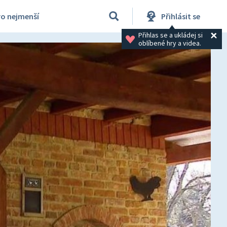
ro nejmenší
Přihlásit se
Přihlas se a ukládej si 
oblíbené hry a videa.