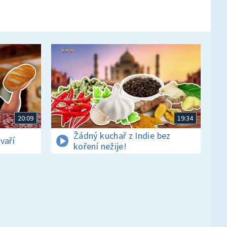
20:09
19:34
Žádný kuchař z Indie bez
vaří
koření nežije!