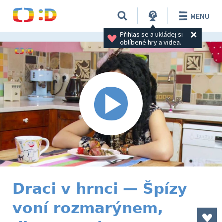
MENU
Přihlas se a ukládej si 
oblíbené hry a videa.
Draci v hrnci — Špízy
voní rozmarýnem,