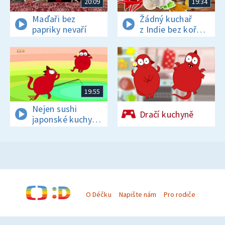
20:09
19:34
Maďaři bez
Žádný kuchař
papriky nevaří
z Indie bez koření
nežije!
19:55
Nejen sushi
Dračí kuchyně
japonské kuchyni
sluší
O Déčku
Napište nám
Pro rodiče
© Česká televize 1996–2026
O cookies na Déčku