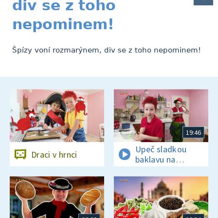
div se z toho
nepominem!
Špízy voní rozmarýnem, div se z toho nepominem!
19:46
Upeč sladkou
Draci v hrnci
baklavu na
tureckou oslavu