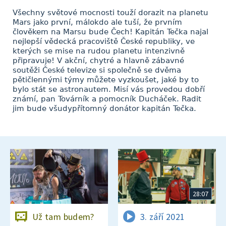
Všechny světové mocnosti touží dorazit na planetu
Mars jako první, málokdo ale tuší, že prvním
člověkem na Marsu bude Čech! Kapitán Tečka najal
nejlepší vědecká pracoviště České republiky, ve
kterých se mise na rudou planetu intenzivně
připravuje! V akční, chytré a hlavně zábavné
soutěži České televize si společně se dvěma
pětičlennými týmy můžete vyzkoušet, jaké by to
bylo stát se astronautem. Misí vás provedou dobří
známí, pan Továrník a pomocník Ducháček. Radit
jim bude všudypřítomný donátor kapitán Tečka.
28:07
Už tam budem?
3. září 2021