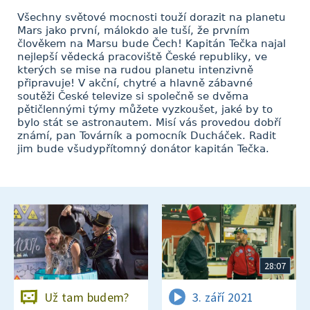
Všechny světové mocnosti touží dorazit na planetu
Mars jako první, málokdo ale tuší, že prvním
člověkem na Marsu bude Čech! Kapitán Tečka najal
nejlepší vědecká pracoviště České republiky, ve
kterých se mise na rudou planetu intenzivně
připravuje! V akční, chytré a hlavně zábavné
soutěži České televize si společně se dvěma
pětičlennými týmy můžete vyzkoušet, jaké by to
bylo stát se astronautem. Misí vás provedou dobří
známí, pan Továrník a pomocník Ducháček. Radit
jim bude všudypřítomný donátor kapitán Tečka.
28:07
Už tam budem?
3. září 2021