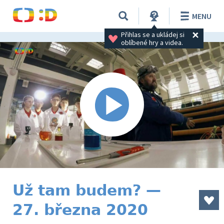
MENU
Přihlas se a ukládej si 
oblíbené hry a videa.
Už tam budem? —
27. března 2020