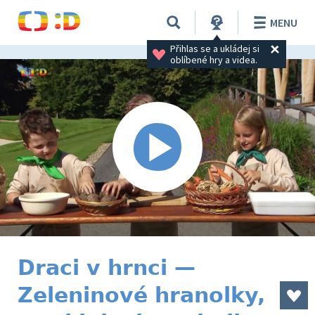
MENU
Přihlas se a ukládej si 
oblíbené hry a videa.
Draci v hrnci —
Zeleninové hranolky,