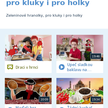
pro kluky i pro holky
Zeleninové hranolky, pro kluky i pro holky
19:46
Upeč sladkou
Draci v hrnci
baklavu na
tureckou oslavu
20:09
19:34
Maďaři bez
Žádný kuchař