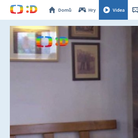
Domů
Hry
Videa