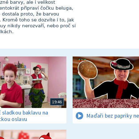
né barvy, ale i velikost
entokrát připraví čočku beluga,
 dostala proto, že barvou
 Kromě toho se dozvíte i to, jak
y nikdy nerozvaří, nebo proč si
dkách.
19:46
 sladkou baklavu na
Maďaři bez papriky ne
ckou oslavu