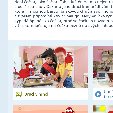
Není čočka, jako čočka. Tahle luštěnina má nejen růz
a odlišnou chuť. Oskar a jeho dračí kamarádi vám t
která má černou barvu, oříškovou chuť a své jméno
a tvarem připomíná kaviár beluga, tedy vajíčka ryb.
vypadá španělská čočka, proč se čočka s názvem pu
v Česku nepěstujeme čočku běžně na svých zahrá
Upeč
Draci v hrnci
ture