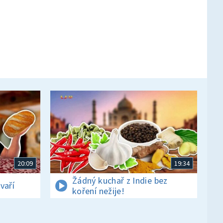
20:09
19:34
Žádný kuchař z Indie bez
vaří
koření nežije!