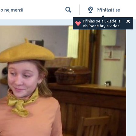
ro nejmenší
Přihlásit se
Přihlas se a ukládej si 
oblíbené hry a videa.