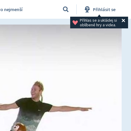
ro nejmenší
Přihlásit se
Přihlas se a ukládej si 
oblíbené hry a videa.