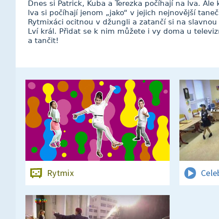
Dnes si Patrick, Kuba a Terezka počíhají na lva. Ale
lva si počíhají jenom „jako“ v jejich nejnovější tan
Rytmixáci ocitnou v džungli a zatančí si na slavnou 
Lví král. Přidat se k nim můžete i vy doma u televi
a tančit!
Rytmix
Cele