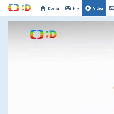
Domů
Hry
Videa