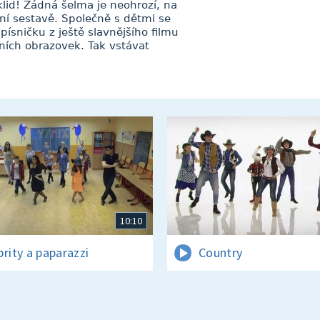
 klid! Žádná šelma je neohrozí, na
eční sestavě. Společně s dětmi se
písničku z ještě slavnějšího filmu
zních obrazovek. Tak vstávat
10:10
brity a paparazzi
Country