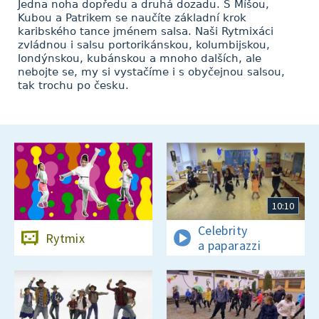
Jedna noha dopředu a druhá dozadu. S Míšou,
Kubou a Patrikem se naučíte základní krok
karibského tance jménem salsa. Naši Rytmixáci
zvládnou i salsu portorikánskou, kolumbijskou,
londýnskou, kubánskou a mnoho dalších, ale
nebojte se, my si vystačíme i s obyčejnou salsou,
tak trochu po česku.
10:10
Celebrity
Rytmix
a paparazzi