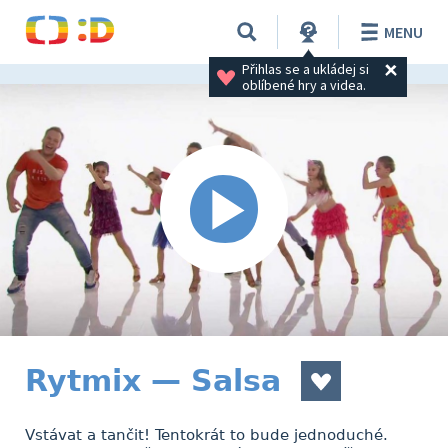
MENU
Přihlas se a ukládej si 
oblíbené hry a videa.
Rytmix — Salsa
Vstávat a tančit! Tentokrát to bude jednoduché.