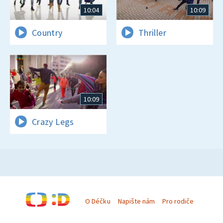
10:04
10:09
Country
Thriller
10:09
Crazy Legs
O Déčku
Napište nám
Pro rodiče