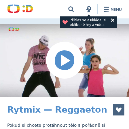
MENU
Přihlas se a ukládej si 
oblíbené hry a videa.
Rytmix — Reggaeton
Pokud si chcete protáhnout tělo a pořádně si