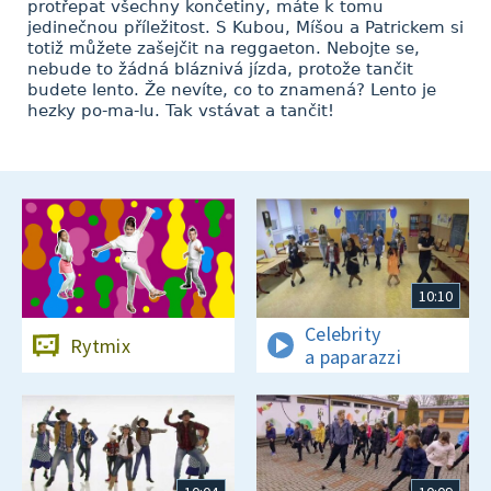
protřepat všechny končetiny, máte k tomu
jedinečnou příležitost. S Kubou, Míšou a Patrickem si
totiž můžete zašejčit na reggaeton. Nebojte se,
nebude to žádná bláznivá jízda, protože tančit
budete lento. Že nevíte, co to znamená? Lento je
hezky po-ma-lu. Tak vstávat a tančit!
10:10
Celebrity
Rytmix
a paparazzi