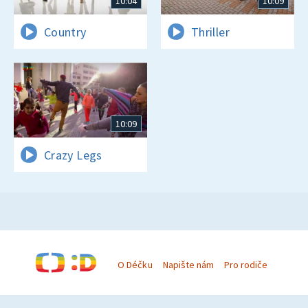
10:04
10:09
Country
Thriller
10:09
Crazy Legs
O Déčku
Napište nám
Pro rodiče
© Česká televize 1996–2026
O cookies na Déčku