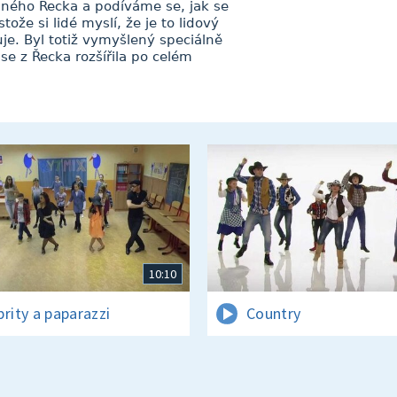
ného Řecka a podíváme se, jak se
tože si lidé myslí, že je to lidový
tuje. Byl totiž vymyšlený speciálně
se z Řecka rozšířila po celém
10:10
brity a paparazzi
Country