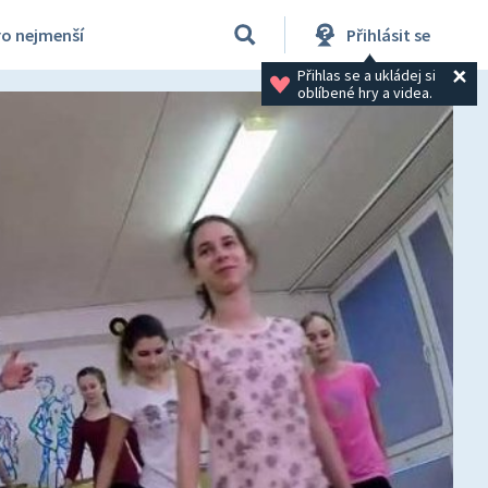
ro nejmenší
Přihlásit se
Přihlas se a ukládej si 
oblíbené hry a videa.