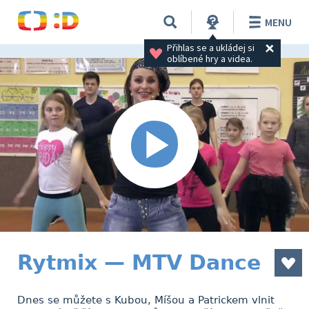
MENU
Přihlas se a ukládej si 
oblíbené hry a videa.
Rytmix — MTV Dance
Dnes se můžete s Kubou, Míšou a Patrickem vlnit