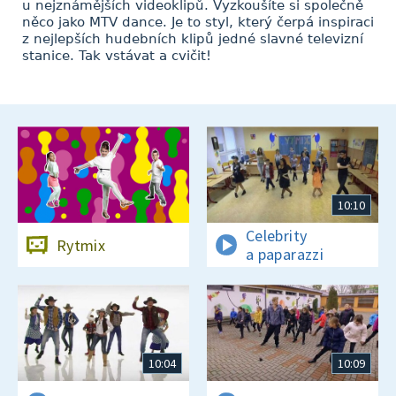
u nejznámějších videoklipů. Vyzkoušíte si společně
něco jako MTV dance. Je to styl, který čerpá inspiraci
z nejlepších hudebních klipů jedné slavné televizní
stanice. Tak vstávat a cvičit!
10:10
Celebrity
Rytmix
a paparazzi
10:04
10:09