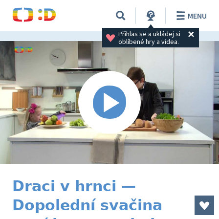
MENU
Přihlas se a ukládej si 
oblíbené hry a videa.
Draci v hrnci —
Dopolední svačina