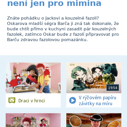
není jen pro mimina
Znáte pohádku o Jackovi a kouzelné fazoli?
Oskarova mladší ségra Barča ji zná tak dokonale, že
bude chtít přímo v kuchyni zasadit pár kouzelných
fazolek, zatímco Oskar bude z fazolí připravovat pro
Barču zdravou fazolovou pomazánku.
19:54
V rýžovém papíru
Draci v hrnci
závitky na míru