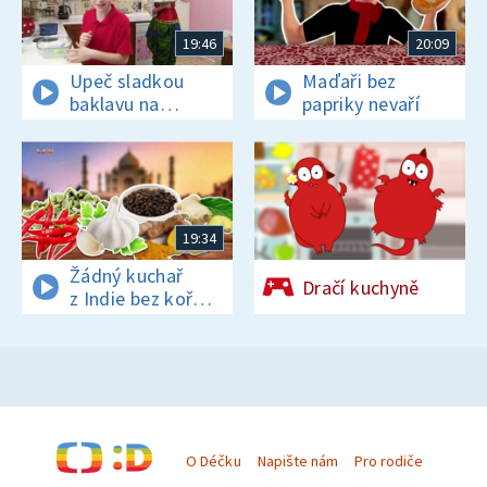
19:46
20:09
Upeč sladkou
Maďaři bez
baklavu na
papriky nevaří
tureckou oslavu
19:34
Žádný kuchař
Dračí kuchyně
z Indie bez koření
nežije!
O Déčku
Napište nám
Pro rodiče