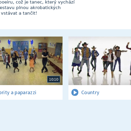
oeiru, což je tanec, který vychází
sestavu plnou akrobatických
vstávat a tančit!
10:10
brity a paparazzi
Country