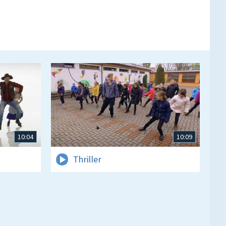
10:04
10:09
Thriller