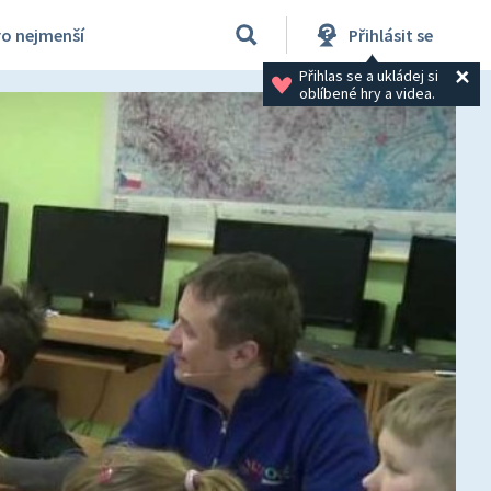
ro nejmenší
Přihlásit se
Přihlas se a ukládej si 
oblíbené hry a videa.