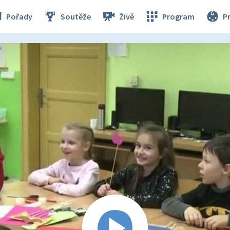
Pořady
Soutěže
Živě
Program
P