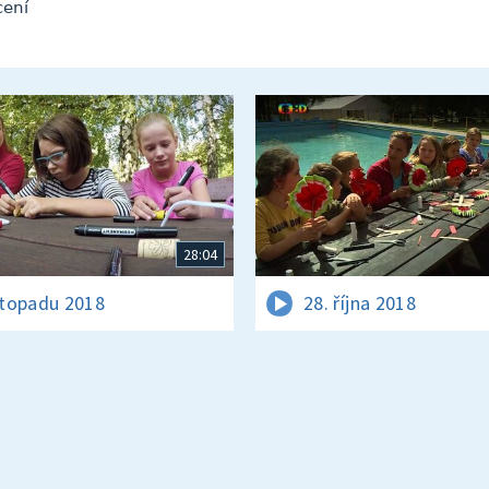
cení
28:04
istopadu 2018
28. října 2018