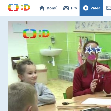
Domů
Hry
Videa