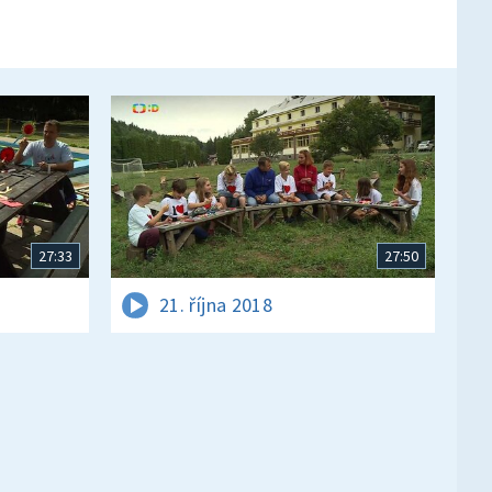
27:33
27:50
21. října 2018