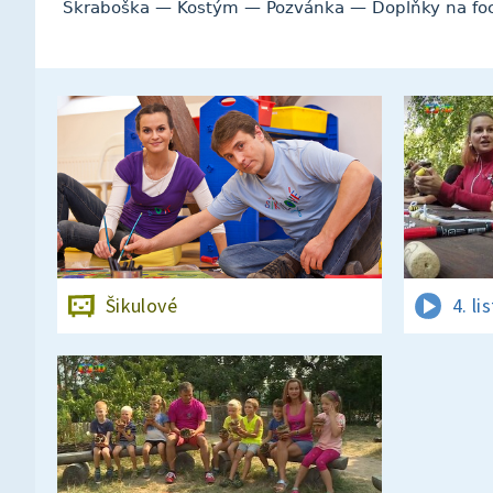
Škraboška — Kostým — Pozvánka — Doplňky na fo
Šikulové
4. l