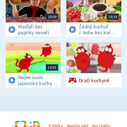
20:09
19:34
Maďaři bez
Žádný kuchař
papriky nevaří
z Indie bez koření
nežije!
19:55
Nejen sushi
Dračí kuchyně
japonské kuchyni
sluší
O Déčku
Napište nám
Pro rodiče