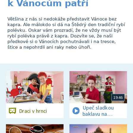
k Vánocům patří
Většina z nás si nedokáže představit Vánoce bez
kapra. Ale málokdo si dá na Štědrý den tradiční rybí
polévku. Oskar vám prozradí, že ne vždy musí být
rybí polévka právě z kapra. Dozvíte se, že naši
předkové si o Vánocích pochutnávali i na tresce,
štice a nepohrdli ani raky nebo úhoři.
19:46
Upeč sladkou
Draci v hrnci
baklavu na
tureckou oslavu