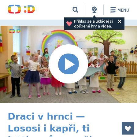
MENU
Přihlas se a ukládej si 
oblíbené hry a videa.
Draci v hrnci —
Lososi i kapři, ti