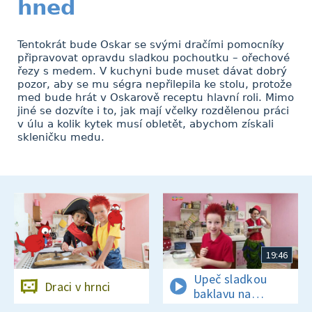
hned
Tentokrát bude Oskar se svými dračími pomocníky
připravovat opravdu sladkou pochoutku – ořechové
řezy s medem. V kuchyni bude muset dávat dobrý
pozor, aby se mu ségra nepřilepila ke stolu, protože
med bude hrát v Oskarově receptu hlavní roli. Mimo
jiné se dozvíte i to, jak mají včelky rozdělenou práci
v úlu a kolik kytek musí obletět, abychom získali
skleničku medu.
19:46
Upeč sladkou
Draci v hrnci
baklavu na
tureckou oslavu