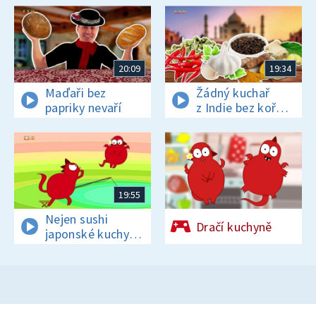
20:09
19:34
Maďaři bez
Žádný kuchař
papriky nevaří
z Indie bez koření
nežije!
19:55
Nejen sushi
Dračí kuchyně
japonské kuchyni
sluší