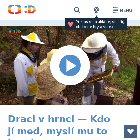
MENU
Přihlas se a ukládej si 
oblíbené hry a videa.
Draci v hrnci — Kdo
jí med, myslí mu to