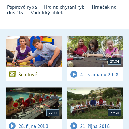
Papírová ryba — Hra na chytání ryb — Hrneček na
dušičky — Vodnický oblek
28:04
Šikulové
4. listopadu 2018
27:33
27:50
28. října 2018
21. října 2018