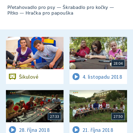
Přetahovadlo pro psy — Škrabadlo pro kočky —
Pítko — Hračka pro papouška
28:04
Šikulové
4. listopadu 2018
27:33
27:50
28. října 2018
21. října 2018