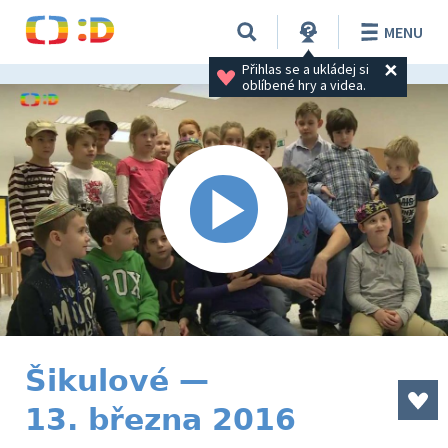
MENU
Přihlas se a ukládej si 
oblíbené hry a videa.
Šikulové —
13. března 2016