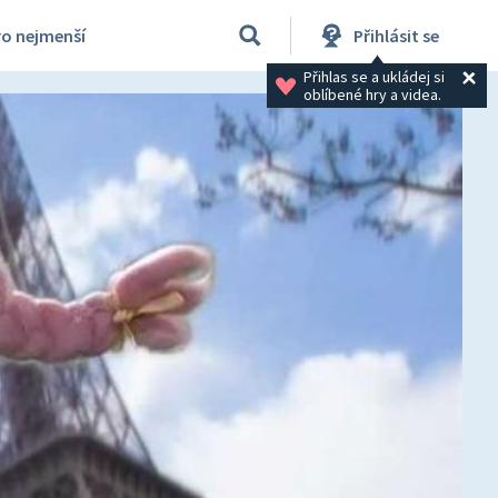
ro nejmenší
Přihlásit se
Přihlas se a ukládej si 
oblíbené hry a videa.