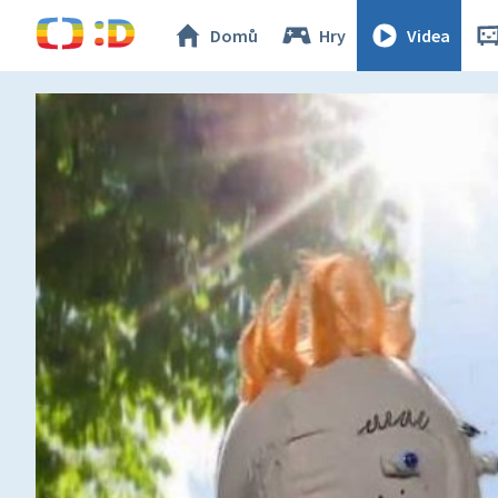
Domů
Hry
Videa