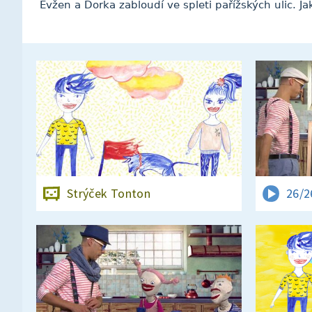
Evžen a Dorka zabloudí ve spleti pařížských ulic. Jak
Strýček Tonton
26/2