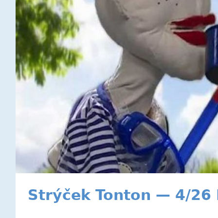
Strýček Tonton — 4/26 K