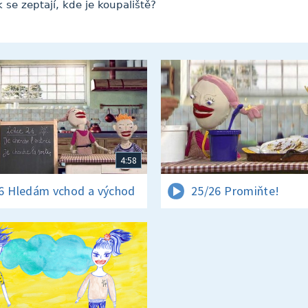
 se zeptají, kde je koupaliště?
4:58
6 Hledám vchod a východ
25/26 Promiňte!