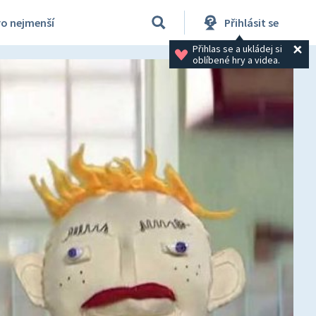
ro nejmenší
Přihlásit se
Přihlas se a ukládej si 
oblíbené hry a videa.