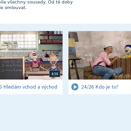
pila všechny sousedy. Od té doby
le omlouvat.
4:58
6 Hledám vchod a východ
24/26 Kdo je to?