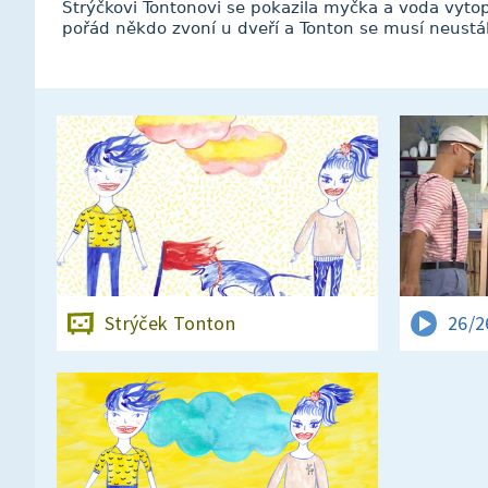
Strýčkovi Tontonovi se pokazila myčka a voda vyto
pořád někdo zvoní u dveří a Tonton se musí neustá
Strýček Tonton
26/2