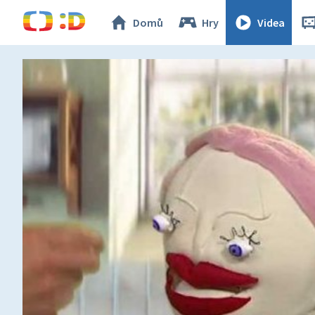
Domů
Hry
Videa