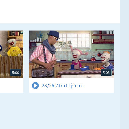
5:00
5:08
23/26 Ztratil jsem...